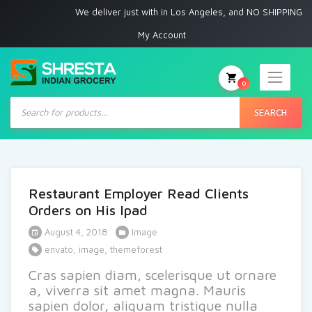
We deliver just with in Los Angeles, and NO SHIPPING to 
My Account
0
Products
search
SEARCH
Restaurant Employer Read Clients
Orders on His Ipad
August 4, 2018
Image
envato
,
image
,
themeforest
Cras sapien diam, scelerisque ut ornare
a, viverra sit amet magna. Mauris
sapien dolor, aliquam tristique nulla