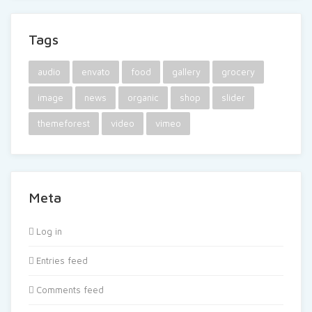
Tags
audio
envato
food
gallery
grocery
image
news
organic
shop
slider
themeforest
video
vimeo
Meta
Log in
Entries feed
Comments feed